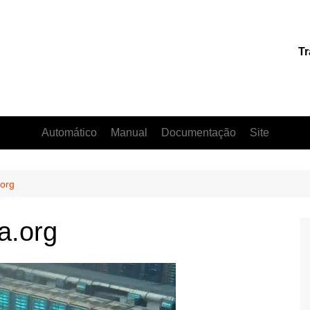
Tr
Automático
Manual
Documentação
Site
org
a.org