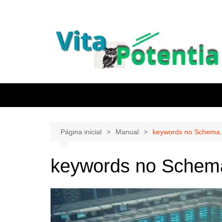
Ir
para
o
conteúdo
Página inicial
Manual
keywords no Schema.
keywords no Schem