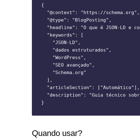
{

  "@context": "https://schema.org",

  "@type": "BlogPosting",

  "headline": "O que é JSON-LD e co
  "keywords": [

    "JSON-LD",

    "dados estruturados",

    "WordPress",

    "SEO avançado",

    "Schema.org"

  ],

  "articleSection": ["Automático"],

  "description": "Guia técnico sobr
Quando usar?