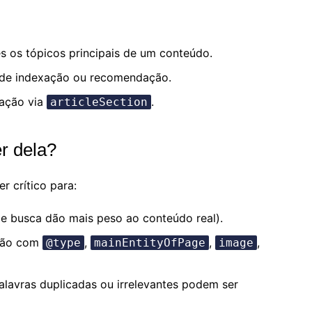
s os tópicos principais de um conteúdo.
 de indexação ou recomendação.
zação via
.
articleSection
r dela?
r crítico para:
e busca dão mais peso ao conteúdo real).
ação com
,
,
,
@type
mainEntityOfPage
image
palavras duplicadas ou irrelevantes podem ser