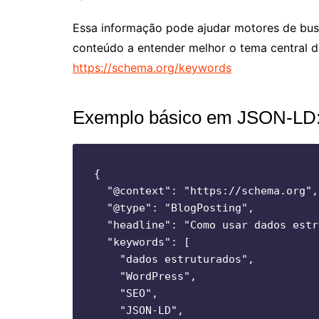
Essa informação pode ajudar motores de bu
conteúdo a entender melhor o tema central d
https://schema.org/keywords
Exemplo básico em JSON-LD
{

  "@context": "https://schema.org",

  "@type": "BlogPosting",

  "headline": "Como usar dados estr
  "keywords": [

    "dados estruturados",

    "WordPress",

    "SEO",

    "JSON-LD",
