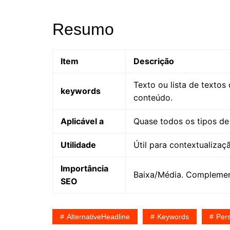
Resumo
Item
Descrição
Texto ou lista de texto
keywords
conteúdo.
Aplicável a
Quase todos os tipos de 
Utilidade
Útil para contextualizaç
Importância
Baixa/Média. Complement
SEO
AlternativeHeadline
Keywords
Per