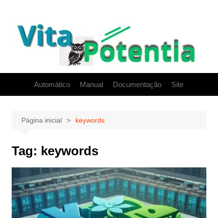
Ir
para
o
conteúdo
Automático
Manual
Documentação
Site
Página inicial
keywords
Tag:
keywords