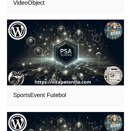
VideoObject
SportsEvent Futebol