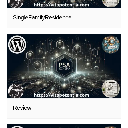
SingleFamilyResidence
Review