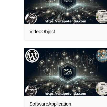
VideoObject
SoftwareApplication