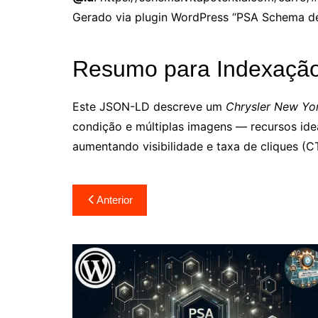
Gerado via plugin WordPress “PSA Schema de
Resumo para Indexaçã
Este JSON-LD descreve um
Chrysler New Yo
condição e múltiplas imagens — recursos ide
aumentando visibilidade e taxa de cliques (C
Navegação
Anterior
de
Post