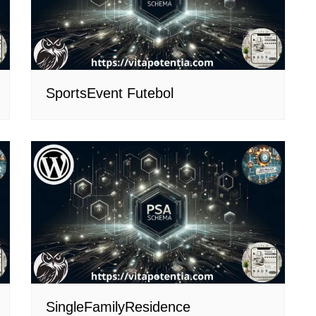
SportsEvent Futebol
SingleFamilyResidence