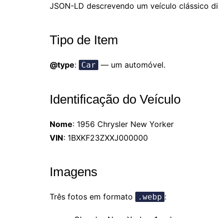
JSON-LD descrevendo um veículo clássico di
Tipo de Item
@type
:
— um automóvel.
Car
Identificação do Veículo
Nome
: 1956 Chrysler New Yorker
VIN
: 1BXKF23ZXXJ000000
Imagens
Três fotos em formato
:
.webp